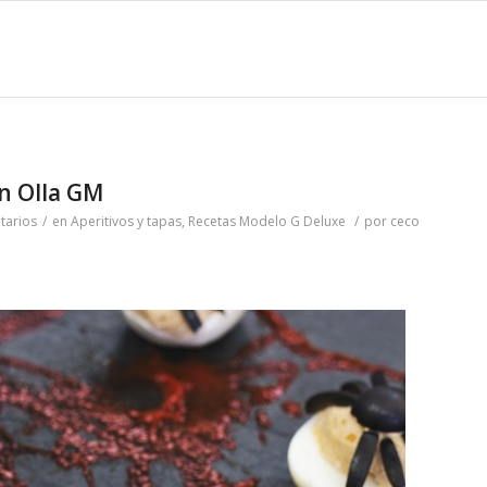
n Olla GM
tarios
/
en
Aperitivos y tapas
,
Recetas Modelo G Deluxe
/
por
ceco