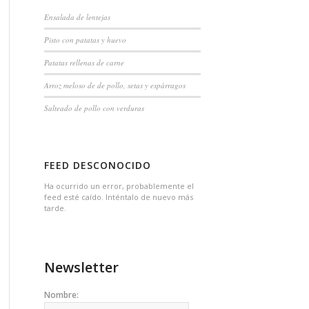
Ensalada de lentejas
Pisto con patatas y huevo
Patatas rellenas de carne
Arroz meloso de de pollo, setas y espárragos
Salteado de pollo con verduras
FEED DESCONOCIDO
Ha ocurrido un error, probablemente el
feed esté caído. Inténtalo de nuevo más
tarde.
Newsletter
Nombre: