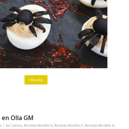
Receta
o en Olla GM
s
/
en
Carnes
,
Recetas Modelo E
,
Recetas Modelo F
,
Recetas Modelo G
,