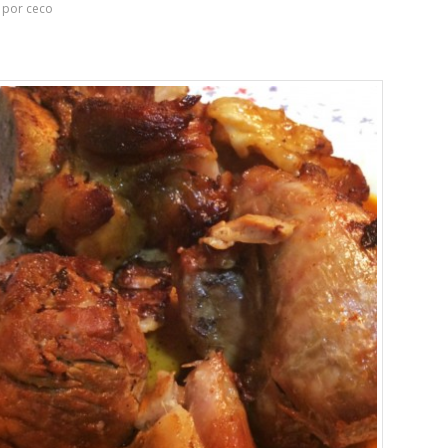
por
ceco