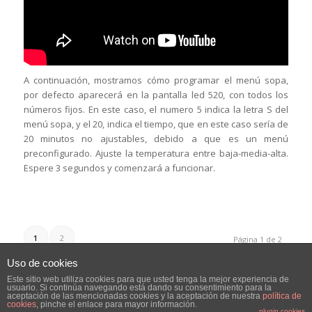
A continuación, mostramos cómo programar el menú sopa,
por defecto aparecerá en la pantalla led 520, con todos los
números fijos. En este caso, el numero 5 indica la letra S del
menú sopa, y el 20, indica el tiempo, que en este caso sería de
20 minutos no ajustables, debido a que es un menú
preconfigurado. Ajuste la temperatura entre baja-media-alta.
Espere 3 segundos y comenzará a funcionar.
1
2
Página 1 de 2
Uso de cookies
Este sitio web utiliza cookies para que usted tenga la mejor experiencia de
usuario. Si continúa navegando está dando su consentimiento para la
aceptación de las mencionadas cookies y la aceptación de nuestra
política de
cookies
, pinche el enlace para mayor información.
plugin cookies