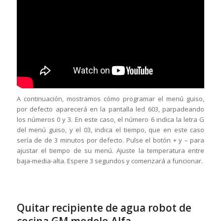
A continuación, mostramos cómo programar el menú guiso,
por defecto aparecerá en la pantalla led 603, parpadeando
los números 0 y 3. En este caso, el número 6 indica la letra G
del menú guiso, y el 03, indica el tiempo, que en este caso
sería de de 3 minutos por defecto. Pulse el botón + y – para
ajustar el tiempo de su menú. Ajuste la temperatura entre
baja-media-alta. Espere 3 segundos y comenzará a funcionar.
Quitar recipiente de agua robot de
cocina GM modelo Alfa