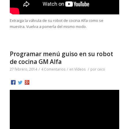
Extraiga la válvula de su robot de cocina Alfa como se
muestra. Vuelva a ponerla del mismo modo.
Programar menú guiso en su robot
de cocina GM Alfa
27 febrero, 2014
/
4 Comentarios
/
en
Vídeos
/
por
ceco