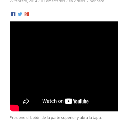
27 febrero, 2014
/
0 Comentarios
/
en
Vídeos
/
por
ceco
Presione el botón de la parte superior y abra la tapa.