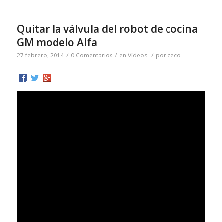
Quitar la válvula del robot de cocina
GM modelo Alfa
27 febrero, 2014
/
0 Comentarios
/
en
Vídeos
/
por
ceco