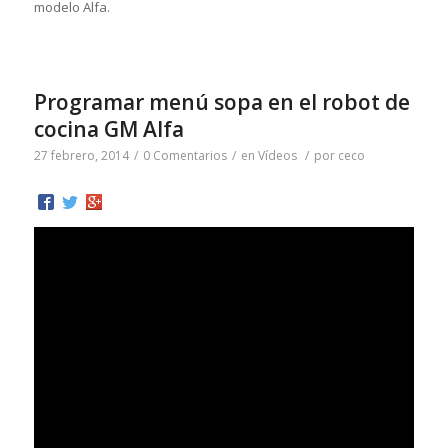
modelo Alfa.
Programar menú sopa en el robot de
cocina GM Alfa
27 febrero, 2014
/
0 Comentarios
/
en
Vídeos
/
por
ceco