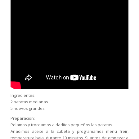
Ingredientes:
2 patatas medianas
5 huevos grandes
Preparación:
Pelamos y troceamos a daditos pequeños las patatas.
Añadimos aceite a la cubeta y programamos menú freír,
temperatura baja, durante 10 minutos. Si antes de empezar a