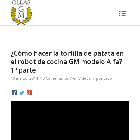
¿Cómo hacer la tortilla de patata en
el robot de cocina GM modelo Alfa?
1ª parte
10 marzo, 2014
/
0 Comentarios
/
en
Vídeos
/
por
ceco