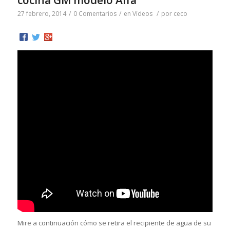
27 febrero, 2014
/
0 Comentarios
/
en
Vídeos
/
por
ceco
Mire a continuación cómo se retira el recipiente de agua de su