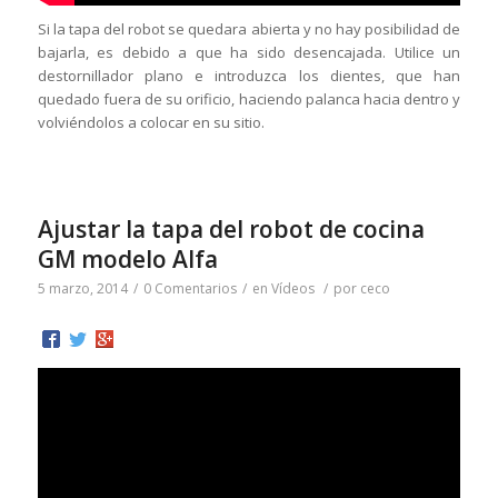
Si la tapa del robot se quedara abierta y no hay posibilidad de
bajarla, es debido a que ha sido desencajada. Utilice un
destornillador plano e introduzca los dientes, que han
quedado fuera de su orificio, haciendo palanca hacia dentro y
volviéndolos a colocar en su sitio.
Ajustar la tapa del robot de cocina
GM modelo Alfa
5 marzo, 2014
/
0 Comentarios
/
en
Vídeos
/
por
ceco