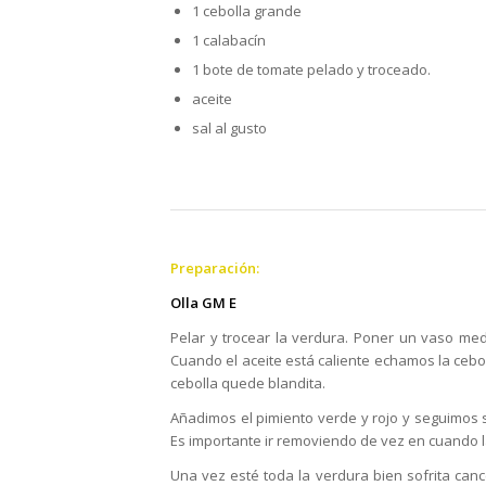
1 cebolla grande
1 calabacín
1 bote de tomate pelado y troceado.
aceite
sal al gusto
Preparación:
Olla GM E
Pelar y trocear la verdura. Poner un vaso med
Cuando el aceite está caliente echamos la cebo
cebolla quede blandita.
Añadimos el pimiento verde y rojo y seguimos s
Es importante ir removiendo de vez en cuando l
Una vez esté toda la verdura bien sofrita c