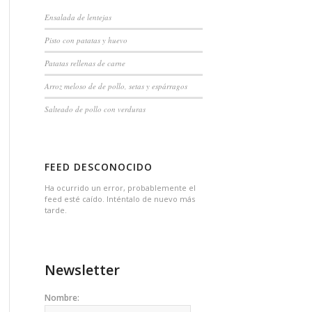
Ensalada de lentejas
Pisto con patatas y huevo
Patatas rellenas de carne
Arroz meloso de de pollo, setas y espárragos
Salteado de pollo con verduras
FEED DESCONOCIDO
Ha ocurrido un error, probablemente el
feed esté caído. Inténtalo de nuevo más
tarde.
Newsletter
Nombre: