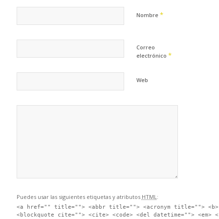
*
Nombre
Correo
*
electrónico
Web
Puedes usar las siguientes etiquetas y atributos
HTML
:
<a href="" title=""> <abbr title=""> <acronym title=""> <b>
<blockquote cite=""> <cite> <code> <del datetime=""> <em> <