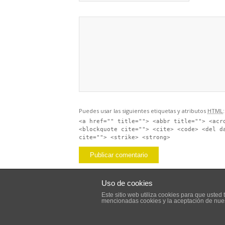
Puedes usar las siguientes etiquetas y atributos
HTML
:
<a href="" title=""> <abbr title=""> <acr
<blockquote cite=""> <cite> <code> <del d
cite=""> <strike> <strong>
Uso de cookies
Este sitio web utiliza cookies para que uste
mencionadas cookies y la aceptación de nue
© 2020 Ollas GM