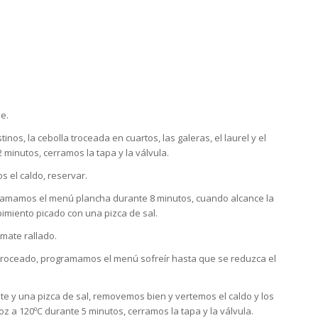
e.
inos, la cebolla troceada en cuartos, las galeras, el laurel y el
inutos, cerramos la tapa y la válvula.
 el caldo, reservar.
rogramamos el menú plancha durante 8 minutos, cuando alcance la
 pimiento picado con una pizca de sal.
mate rallado.
y troceado, programamos el menú sofreír hasta que se reduzca el
nte y una pizca de sal, removemos bien y vertemos el caldo y los
 a 120ºC durante 5 minutos, cerramos la tapa y la válvula.