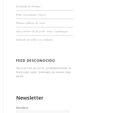
Ensalada de lentejas
Pisto con patatas y huevo
Patatas rellenas de carne
Arroz meloso de de pollo, setas y espárragos
Salteado de pollo con verduras
FEED DESCONOCIDO
Ha ocurrido un error, probablemente el
feed esté caído. Inténtalo de nuevo más
tarde.
Newsletter
Nombre: