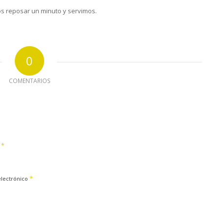
os reposar un minuto y servimos.
0
COMENTARIOS
*
e
*
electrónico