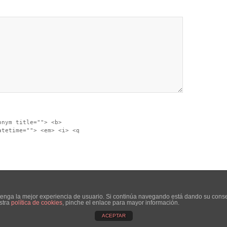
onym title=""> <b>
atetime=""> <em> <i> <q
d tenga la mejor experiencia de usuario. Si continúa navegando está dando su cons
stra
política de cookies
, pinche el enlace para mayor información.
ACEPTAR