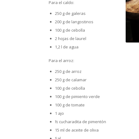
Para el caldo:
250 g de galeras
200 g de langostinos
100 g de cebolla
2 hojas de laurel
1,2 l de agua
Para el arroz:
250 g de arroz
250 g de calamar
100 g de cebolla
100 g de pimiento verde
100 g de tomate
1 ajo
½ cucharadita de pimentón
15 ml de aceite de oliva
Sal