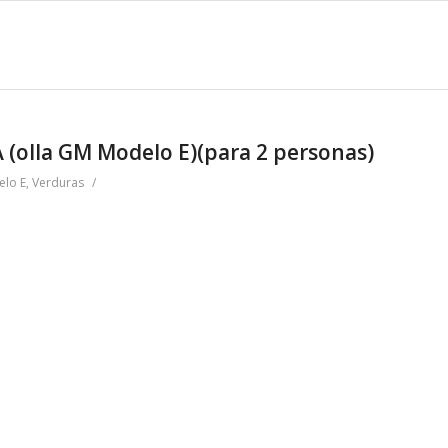
olla GM Modelo E)(para 2 personas)
elo E
,
Verduras
/