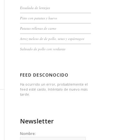
Ensalada de lentejas
Pisto con patatas y huevo
Patatas rellenas de carne
Arroz meloso de de pollo, setas y espárragos
Salteado de pollo con verduras
FEED DESCONOCIDO
Ha ocurrido un error, probablemente el
feed esté caído. Inténtalo de nuevo más
tarde.
Newsletter
Nombre: