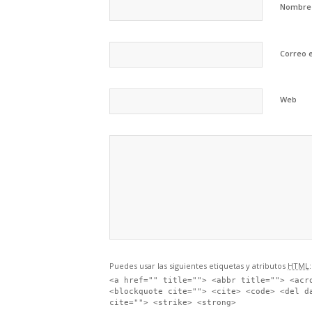
Nombr
Correo 
Web
Puedes usar las siguientes etiquetas y atributos
HTML
:
<a href="" title=""> <abbr title=""> <acr
<blockquote cite=""> <cite> <code> <del d
cite=""> <strike> <strong>