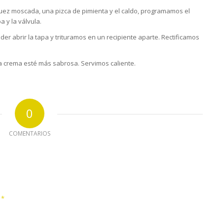
nuez moscada, una pizca de pimienta y el caldo, programamos el
 y la válvula.
er abrir la tapa y trituramos en un recipiente aparte. Rectificamos
a crema esté más sabrosa. Servimos caliente.
0
COMENTARIOS
*
e