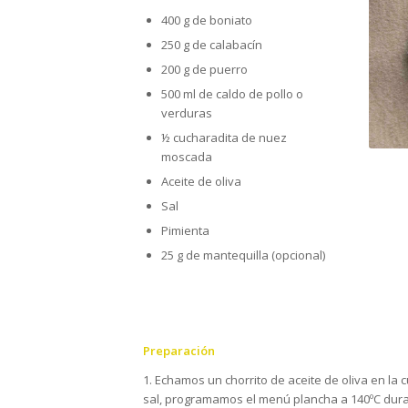
400 g de boniato
250 g de calabacín
200 g de puerro
500 ml de caldo de pollo o
verduras
½ cucharadita de nuez
moscada
Aceite de oliva
Sal
Pimienta
25 g de mantequilla (opcional)
Preparación
1. Echamos un chorrito de aceite de oliva en la
sal, programamos el menú plancha a 140ºC dura