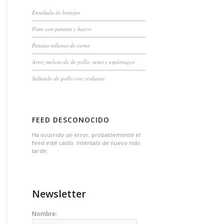
Ensalada de lentejas
Pisto con patatas y huevo
Patatas rellenas de carne
Arroz meloso de de pollo, setas y espárragos
Salteado de pollo con verduras
FEED DESCONOCIDO
Ha ocurrido un error, probablemente el
feed esté caído. Inténtalo de nuevo más
tarde.
Newsletter
Nombre: