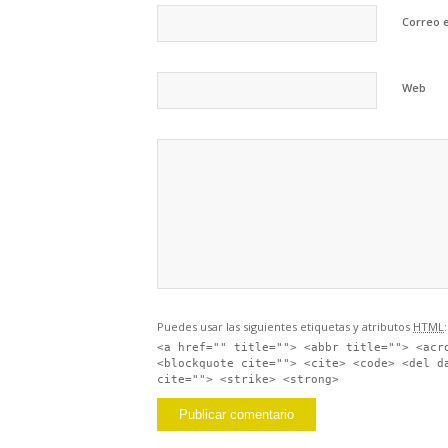
Correo 
Web
Puedes usar las siguientes etiquetas y atributos
HTML
:
<a href="" title=""> <abbr title=""> <acr
<blockquote cite=""> <cite> <code> <del d
cite=""> <strike> <strong>