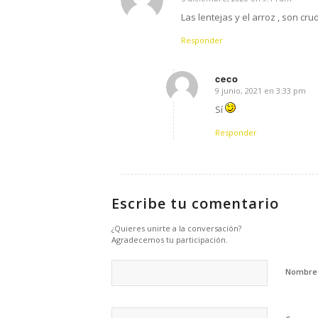
says:
Las lentejas y el arroz , son cru
Responder
ceco
9 junio, 2021 en 3:33 pm
says:
Sí
Responder
Escribe tu comentario
¿Quieres unirte a la conversación?
Agradecemos tu participación.
Nombr