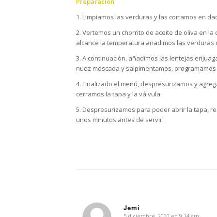
Preparación
1. Limpiamos las verduras y las cortamos en da
2. Vertemos un chorrito de aceite de oliva en 
alcance la temperatura añadimos las verduras c
3. A continuación, añadimos las lentejas enjuaga
nuez moscada y salpimentamos, programamos el 
4. Finalizado el menú, despresurizamos y agre
cerramos la tapa y la válvula.
5. Despresurizamos para poder abrir la tapa, re
unos minutos antes de servir.
Jemi
5 diciembre, 2020 en 9:14 am