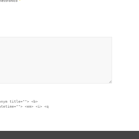
*
electrónico
onym title=""> <b>
atetime=""> <em> <i> <q