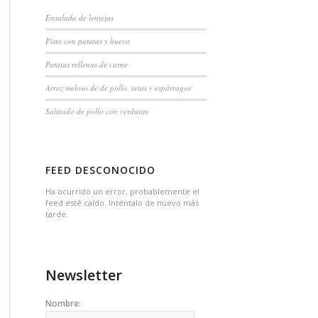
Ensalada de lentejas
Pisto con patatas y huevo
Patatas rellenas de carne
Arroz meloso de de pollo, setas y espárragos
Salteado de pollo con verduras
FEED DESCONOCIDO
Ha ocurrido un error, probablemente el
feed esté caído. Inténtalo de nuevo más
tarde.
Newsletter
Nombre: