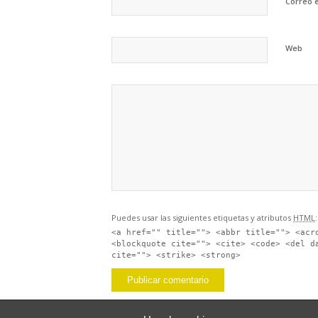
Correo 
Web
Puedes usar las siguientes etiquetas y atributos
HTML
:
<a href="" title=""> <abbr title=""> <acr
<blockquote cite=""> <cite> <code> <del d
cite=""> <strike> <strong>