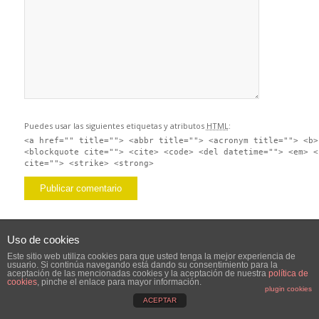
Puedes usar las siguientes etiquetas y atributos
HTML
:
<a href="" title=""> <abbr title=""> <acronym title=""> <b>
<blockquote cite=""> <cite> <code> <del datetime=""> <em> <
cite=""> <strike> <strong>
Uso de cookies
Este sitio web utiliza cookies para que usted tenga la mejor experiencia de
usuario. Si continúa navegando está dando su consentimiento para la
aceptación de las mencionadas cookies y la aceptación de nuestra
política de
cookies
, pinche el enlace para mayor información.
plugin cookies
ACEPTAR
© 2020 Ollas GM