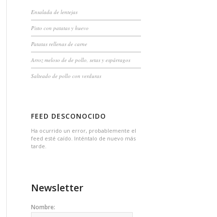
Ensalada de lentejas
Pisto con patatas y huevo
Patatas rellenas de carne
Arroz meloso de de pollo, setas y espárragos
Salteado de pollo con verduras
FEED DESCONOCIDO
Ha ocurrido un error, probablemente el
feed esté caído. Inténtalo de nuevo más
tarde.
Newsletter
Nombre: