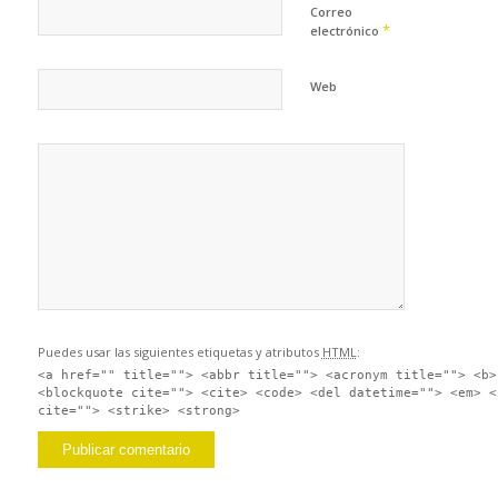
Correo
*
electrónico
Web
Puedes usar las siguientes etiquetas y atributos
HTML
:
<a href="" title=""> <abbr title=""> <acronym title=""> <b>
<blockquote cite=""> <cite> <code> <del datetime=""> <em> <
cite=""> <strike> <strong>