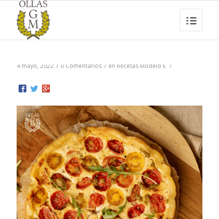
4 mayo, 2022
/
0 Comentarios
/
en
Recetas Modelo E
/