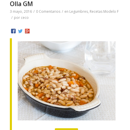
Olla GM
3 mayo, 2016
/
0 Comentarios
/
en
Legumbres
,
Recetas Modelo F
/
por
ceco