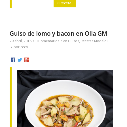
Receta
Guiso de lomo y bacon en Olla GM
29 abril, 2016
/
0 Comentarios
/
en
Guisos
,
Recetas Modelo F
/
por
ceco