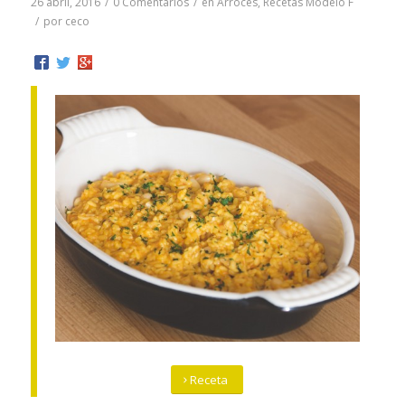
26 abril, 2016
/
0 Comentarios
/
en
Arroces
,
Recetas Modelo F
/
por
ceco
Receta