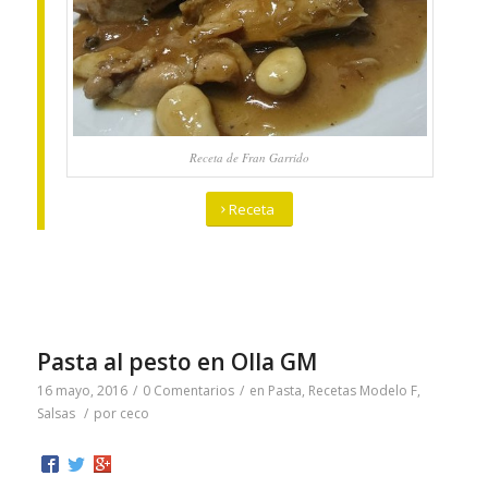
Receta de Fran Garrido
Receta
Pasta al pesto en Olla GM
16 mayo, 2016
/
0 Comentarios
/
en
Pasta
,
Recetas Modelo F
,
Salsas
/
por
ceco